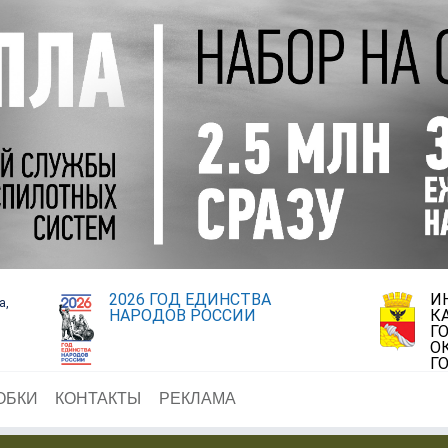
2026 ГОД ЕДИНСТВА
И
а,
НАРОДОВ РОССИИ
К
Г
О
Г
ОБКИ
КОНТАКТЫ
РЕКЛАМА