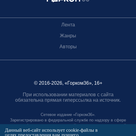
Лента
Жанры
Авторы
© 2016-2026, «Горком36», 16+
При использовании материалов с сайта
обязательна прямая гиперссылка на источник.
Сетевое издание «Горком36».
Зарегистрировано в федеральной службе по надзору в сфере
связи, информационных технологий и массовых коммуникаций.
Данный веб-сайт использует cookie-файлы в
Регистрационный номер ЭЛ № ФС77-88966 от 21 января 2025 г.
целях предоставления вам лучшего