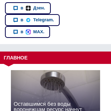
в
Дзен.
в
Telegram.
в
MAX.
ГЛАВНОЕ
Оставшимся без воды
воронежцам ресурс начнут