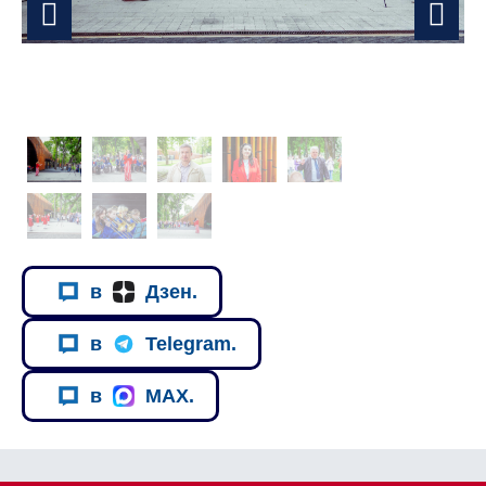
в
Дзен.
в
Telegram.
в
MAX.