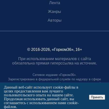
Лента
Жанры
Авторы
© 2016-2026, «Горком36», 16+
При использовании материалов с сайта
обязательна прямая гиперссылка на источник.
Сетевое издание «Горком36».
Зарегистрировано в федеральной службе по надзору в сфере
связи, информационных технологий и массовых коммуникаций.
Данный веб-сайт использует cookie-файлы в
Регистрационный номер ЭЛ № ФС77-88966 от 21 января 2025 г.
целях предоставления вам лучшего
Учредитель: Муниципальное автономное учреждение "Агентство
пользовательского опыта на нашем сайте.
городских коммуникаций"
Принять
Продолжая использовать данный сайт, вы
Главный редактор:
соглашаетесь с использованием нами cookie-
Полтаев Герман Вахаевич.
файлов.