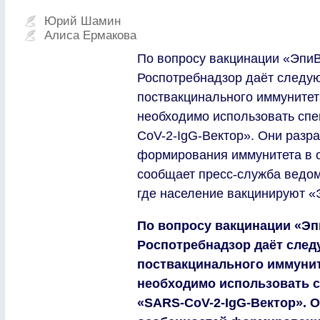
Юрий Шамин
Алиса Ермакова
По вопросу вакцинации «Эпи
Роспотребнадзор даёт следу
поствакцинального иммунитет
необходимо использовать сп
CoV-2-IgG-Вектор». Они разр
формирования иммунитета в о
сообщает пресс-служба ведом
где население вакцинируют «
По вопросу вакцинации «Э
Роспотребнадзор даёт след
поствакцинального иммунит
необходимо использовать 
«SARS-CoV-2-IgG-Вектор». 