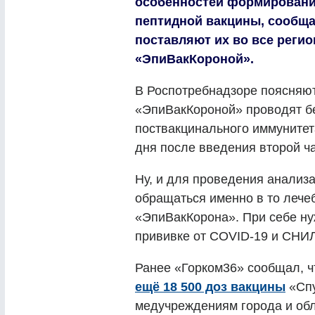
особенностей формирования
пептидной вакцины, сообща
поставляют их во все регио
«ЭпиВакКороной».
В Роспотребнадзоре поясняют
«ЭпиВакКороной» проводят бе
поствакцинального иммунитет
дня после введения второй ча
Ну, и для проведения анализа
обращаться именно в то лече
«ЭпиВакКорона». При себе ну
прививке от COVID-19 и СНИ
Ранее «Горком36» сообщал, ч
ещё 18 500 доз вакцины
«Спу
медучреждениям города и обл