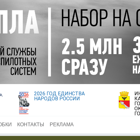
2026 ГОД ЕДИНСТВА
И
а,
НАРОДОВ РОССИИ
К
Г
О
Г
ОБКИ
КОНТАКТЫ
РЕКЛАМА