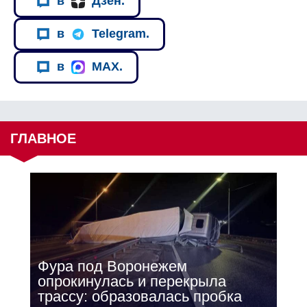
в
Дзен.
в
Telegram.
в
MAX.
ГЛАВНОЕ
Фура под Воронежем
опрокинулась и перекрыла
трассу: образовалась пробка