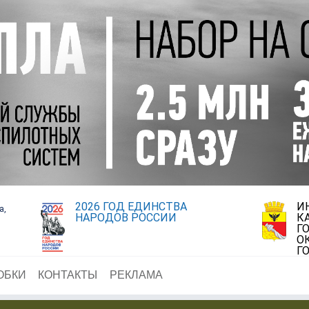
2026 ГОД ЕДИНСТВА
И
а,
НАРОДОВ РОССИИ
К
Г
О
Г
ОБКИ
КОНТАКТЫ
РЕКЛАМА