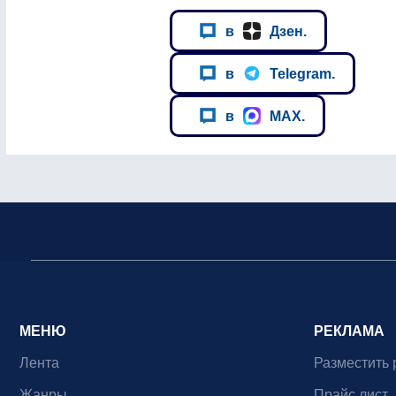
в
Дзен.
в
Telegram.
в
MAX.
МЕНЮ
РЕКЛАМА
Лента
Разместить 
Жанры
Прайс лист