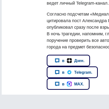
ведет личный Telegram-канал.
Согласно подсчетам «Медиало
цитировала пост Александра Г
опубликовал сразу после взры
В ночь трагедии, напомним, г
поручение проверить все авт
города на предмет безопасно
в
Дзен.
в
Telegram.
в
MAX.