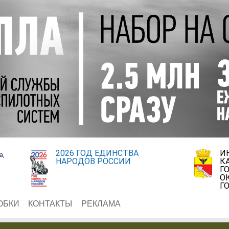
2026 ГОД ЕДИНСТВА
И
а,
НАРОДОВ РОССИИ
К
Г
О
Г
ОБКИ
КОНТАКТЫ
РЕКЛАМА