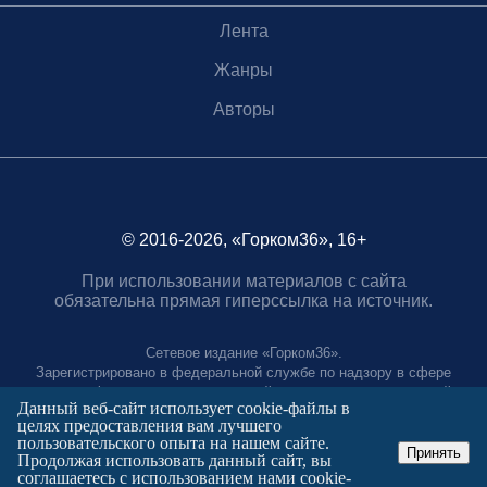
Лента
Жанры
Авторы
© 2016-2026, «Горком36», 16+
При использовании материалов с сайта
обязательна прямая гиперссылка на источник.
Сетевое издание «Горком36».
Зарегистрировано в федеральной службе по надзору в сфере
связи, информационных технологий и массовых коммуникаций.
Данный веб-сайт использует cookie-файлы в
Регистрационный номер ЭЛ № ФС77-88966 от 21 января 2025 г.
целях предоставления вам лучшего
Учредитель: Муниципальное автономное учреждение "Агентство
пользовательского опыта на нашем сайте.
городских коммуникаций"
Принять
Продолжая использовать данный сайт, вы
Главный редактор:
соглашаетесь с использованием нами cookie-