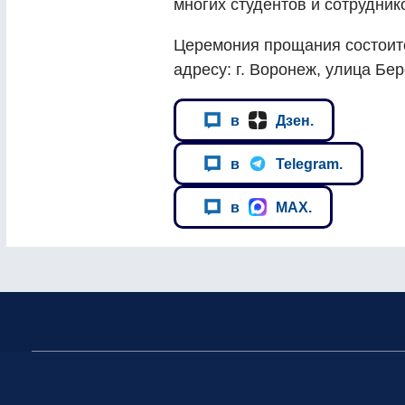
многих студентов и сотрудник
Церемония прощания состоится
адресу: г. Воронеж, улица Бе
в
Дзен.
в
Telegram.
в
MAX.