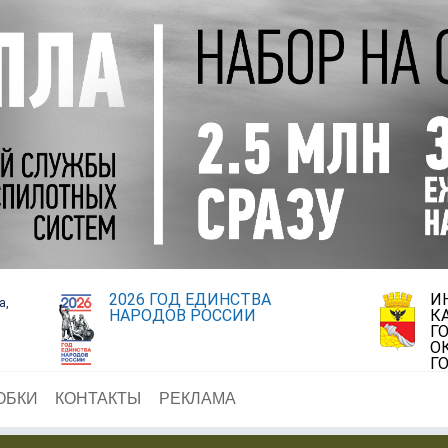
2026 ГОД ЕДИНСТВА
И
а,
НАРОДОВ РОССИИ
К
Г
О
Г
ОБКИ
КОНТАКТЫ
РЕКЛАМА