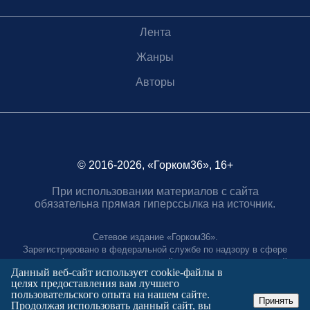
Лента
Жанры
Авторы
© 2016-2026, «Горком36», 16+
При использовании материалов с сайта
обязательна прямая гиперссылка на источник.
Сетевое издание «Горком36».
Зарегистрировано в федеральной службе по надзору в сфере
связи, информационных технологий и массовых коммуникаций.
Данный веб-сайт использует cookie-файлы в
Регистрационный номер ЭЛ № ФС77-88966 от 21 января 2025 г.
целях предоставления вам лучшего
Учредитель: Муниципальное автономное учреждение "Агентство
пользовательского опыта на нашем сайте.
городских коммуникаций"
Принять
Продолжая использовать данный сайт, вы