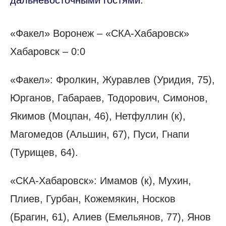
дальневосточными гостями.
«Факел» Воронеж – «СКА-Хабаровск»
Хабаровск – 0:0
«Факел»: Фролкин, Журавлев (Уридия, 75),
Юрганов, Габараев, Тодорович, Симонов,
Якимов (Моцпан, 46), Нетфуллин (к),
Магомедов (Альшин, 67), Пуси, Гнапи
(Турищев, 64).
«СКА-Хабаровск»: Имамов (к), Мухин,
Плиев, Гурбан, Кожемякин, Носков
(Брагин, 61), Алиев (Емельянов, 77), Янов