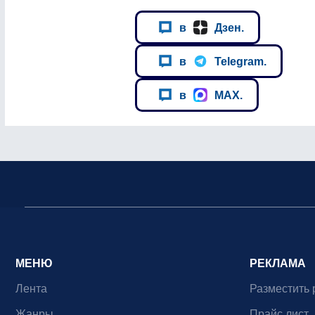
в
Дзен.
в
Telegram.
в
MAX.
МЕНЮ
РЕКЛАМА
Лента
Разместить 
Жанры
Прайс лист