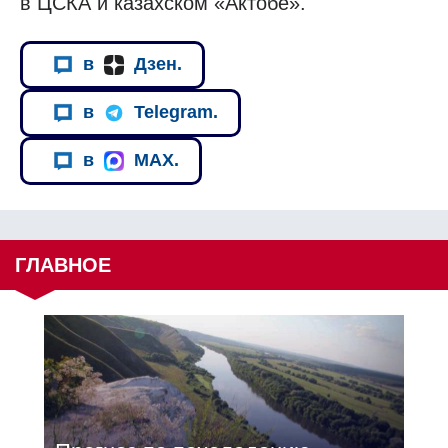
в ЦСКА и казахском «Актобе».
в
Дзен.
в
Telegram.
в
MAX.
ГЛАВНОЕ