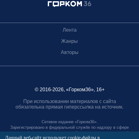
Лента
Жанры
Авторы
© 2016-2026, «Горком36», 16+
При использовании материалов с сайта
обязательна прямая гиперссылка на источник.
Сетевое издание «Горком36».
Зарегистрировано в федеральной службе по надзору в сфере
связи, информационных технологий и массовых коммуникаций.
Данный веб-сайт использует cookie-файлы в
Регистрационный номер ЭЛ № ФС77-88966 от 21 января 2025 г.