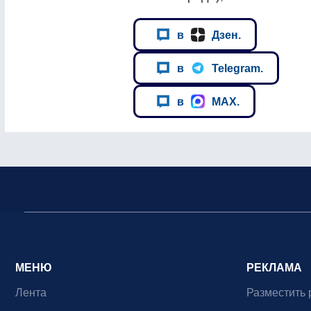
в
Дзен.
в
Telegram.
в
MAX.
МЕНЮ
РЕКЛАМА
Лента
Разместить 