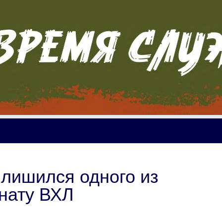
лишился одного из
нату ВХЛ