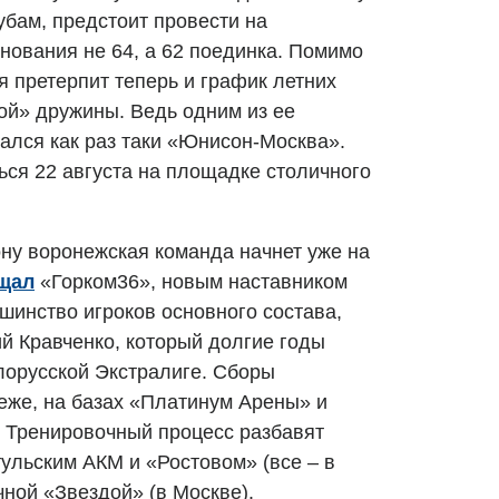
убам, предстоит провести на
нования не 64, а 62 поединка. Помимо
я претерпит теперь и график летних
ой» дружины. Ведь одним из ее
ался как раз таки «Юнисон-Москва».
ься 22 августа на площадке столичного
ону воронежская команда начнет уже на
щал
«Горком36», новым наставником
шинство игроков основного состава,
й Кравченко, который долгие годы
лорусской Экстралиге. Сборы
еже, на базах «Платинум Арены» и
 Тренировочный процесс разбавят
ульским АКМ и «Ростовом» (все – в
чной «Звездой» (в Москве).