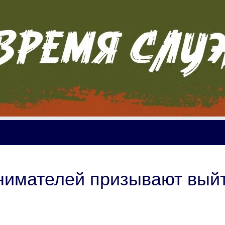
нимателей призывают вый