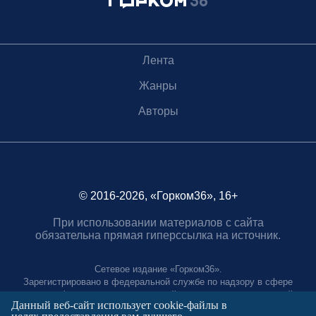
Лента
Жанры
Авторы
© 2016-2026, «Горком36», 16+
При использовании материалов с сайта
обязательна прямая гиперссылка на источник.
Сетевое издание «Горком36».
Зарегистрировано в федеральной службе по надзору в сфере
связи, информационных технологий и массовых коммуникаций.
Данный веб-сайт использует cookie-файлы в
Регистрационный номер ЭЛ № ФС77-88966 от 21 января 2025 г.