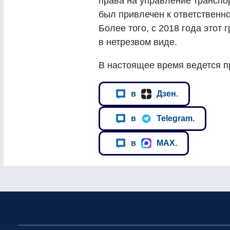
права на управление транспор
был привлечен к ответственн
Более того, с 2018 года этот
в нетрезвом виде.
В настоящее время ведется п
в
Дзен.
в
Telegram.
в
MAX.