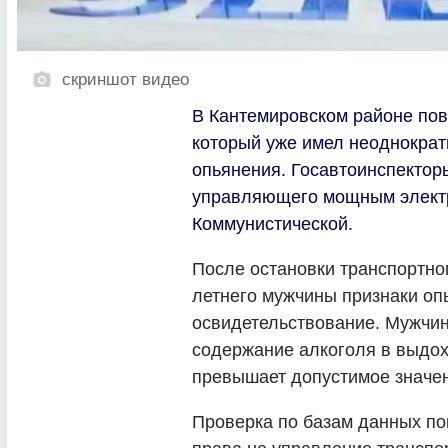
скриншот видео
В Кантемировском районе пов
который уже имел неоднократ
опьянения. Госавтоинспектор
управляющего мощным электр
Коммунистической.
После остановки транспортног
летнего мужчины признаки оп
освидетельствование. Мужчина
содержание алкоголя в выдохе 
превышает допустимое значе
Проверка по базам данных пок