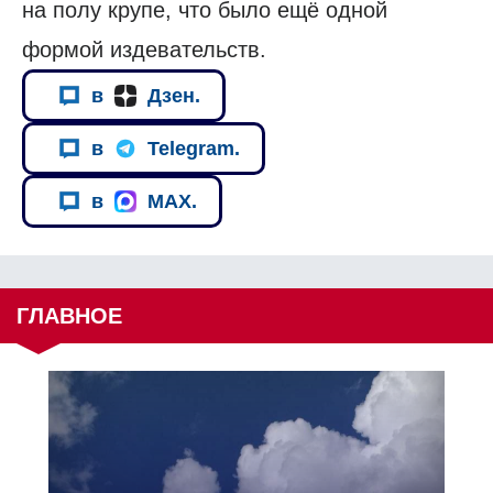
на полу крупе, что было ещё одной
формой издевательств.
в
Дзен.
в
Telegram.
в
MAX.
ГЛАВНОЕ