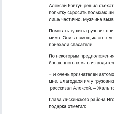
Алексей Ковтун решил съехат
попытку сбросить полыхающие
лишь частично. Мужчина выз
Помогать тушить грузовик пр
мимо. Они с помощью огнетуш
приехали спасатели.
По некоторым предположениям
брошенного кем-то из водител
– Я очень признателен автом
мне. Благодаря им у грузови
рассказал Алексей.
–
Жаль то
Глава Лискинского района Иг
подарка отметил: