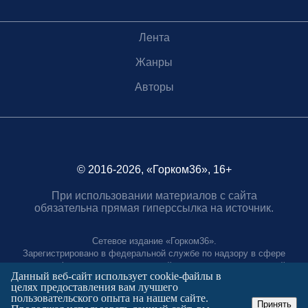
Лента
Жанры
Авторы
© 2016-2026, «Горком36», 16+
При использовании материалов с сайта
обязательна прямая гиперссылка на источник.
Сетевое издание «Горком36».
Зарегистрировано в федеральной службе по надзору в сфере
связи, информационных технологий и массовых коммуникаций.
Данный веб-сайт использует cookie-файлы в
Регистрационный номер ЭЛ № ФС77-88966 от 21 января 2025 г.
целях предоставления вам лучшего
Учредитель: Муниципальное автономное учреждение "Агентство
пользовательского опыта на нашем сайте.
городских коммуникаций"
Принять