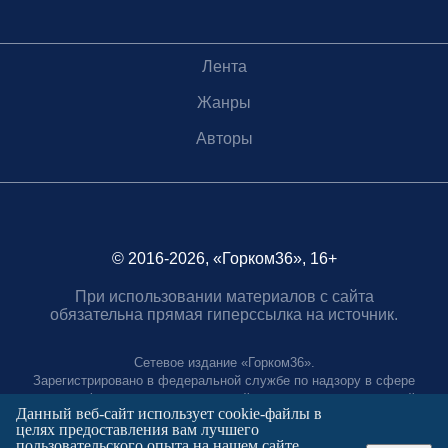
Лента
Жанры
Авторы
© 2016-2026, «Горком36», 16+
При использовании материалов с сайта
обязательна прямая гиперссылка на источник.
Сетевое издание «Горком36».
Зарегистрировано в федеральной службе по надзору в сфере
связи, информационных технологий и массовых коммуникаций.
Данный веб-сайт использует cookie-файлы в
Регистрационный номер ЭЛ № ФС77-88966 от 21 января 2025 г.
целях предоставления вам лучшего
Учредитель: Муниципальное автономное учреждение "Агентство
пользовательского опыта на нашем сайте.