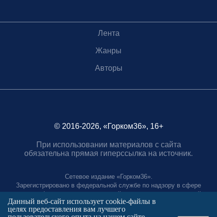
Лента
Жанры
Авторы
© 2016-2026, «Горком36», 16+
При использовании материалов с сайта
обязательна прямая гиперссылка на источник.
Сетевое издание «Горком36».
Зарегистрировано в федеральной службе по надзору в сфере
связи, информационных технологий и массовых коммуникаций.
Данный веб-сайт использует cookie-файлы в
Регистрационный номер ЭЛ № ФС77-88966 от 21 января 2025 г.
целях предоставления вам лучшего
Учредитель: Муниципальное автономное учреждение "Агентство
пользовательского опыта на нашем сайте.