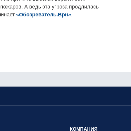
ожаров. А ведь эта угроза продлилась
минает
«Обозреватель.Врн»
.
КОМПАНИЯ