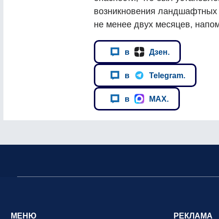
возникновения ландшафтных п
не менее двух месяцев, напо
в
Дзен.
в
Telegram.
в
MAX.
МЕНЮ
РЕКЛАМА