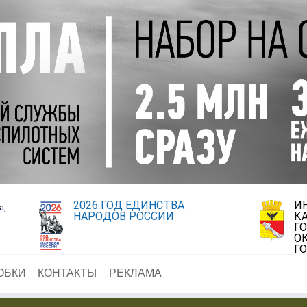
2026 ГОД ЕДИНСТВА
И
а,
НАРОДОВ РОССИИ
К
Г
О
Г
ОБКИ
КОНТАКТЫ
РЕКЛАМА