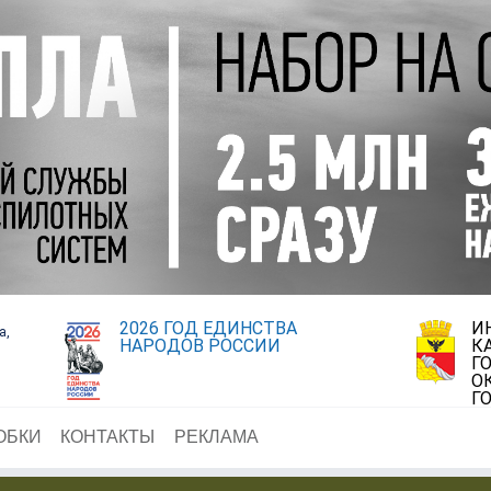
2026 ГОД ЕДИНСТВА
И
а,
НАРОДОВ РОССИИ
К
Г
О
Г
ОБКИ
КОНТАКТЫ
РЕКЛАМА