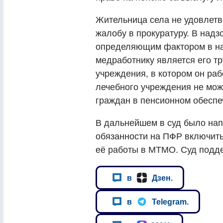
Жительница села не удовлетв
жалобу в прокуратуру. В надз
определяющим фактором в на
медработнику является его тр
учреждения, в котором он ра
лечебного учреждения не мож
граждан в пенсионном обеспе
В дальнейшем в суд было на
обязанности на ПФР включит
её работы в МТМО. Суд подд
в
Дзен.
в
Telegram.