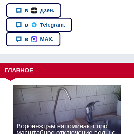
в
Дзен.
в
Telegram.
в
MAX.
ГЛАВНОЕ
Воронежцам напоминают про
масштабное отключение воды с