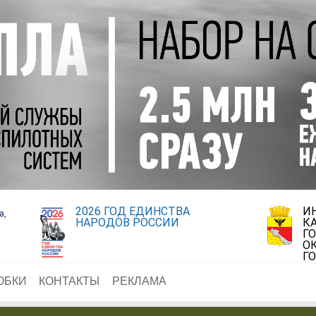
2026 ГОД ЕДИНСТВА
И
а,
НАРОДОВ РОССИИ
К
Г
О
Г
ОБКИ
КОНТАКТЫ
РЕКЛАМА