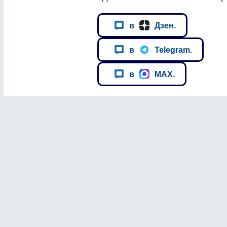
в
Дзен.
в
Telegram.
в
MAX.