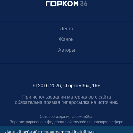
Лента
Жанры
Авторы
© 2016-2026, «Горком36», 16+
При использовании материалов с сайта
обязательна прямая гиперссылка на источник.
Сетевое издание «Горком36».
Зарегистрировано в федеральной службе по надзору в сфере
связи, информационных технологий и массовых коммуникаций.
Данный веб-сайт использует cookie-файлы в
Регистрационный номер ЭЛ № ФС77-88966 от 21 января 2025 г.