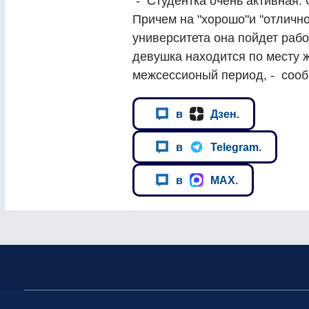
- Студентка очень активная. 
Причем на "хорошо"и "отлично
университета она пойдет рабо
девушка находится по месту ж
межсессионый период, - соо
в
Дзен.
в
Telegram.
в
MAX.