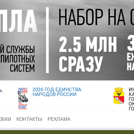
2026 ГОД ЕДИНСТВА
И
а,
НАРОДОВ РОССИИ
К
Г
О
Г
ОБКИ
КОНТАКТЫ
РЕКЛАМА