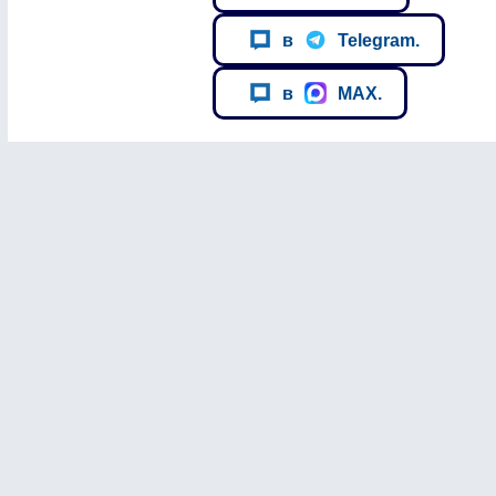
в
Telegram.
в
MAX.