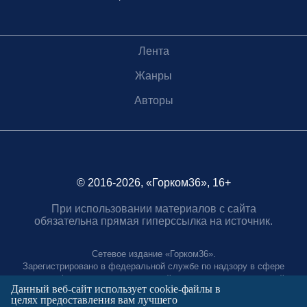
Лента
Жанры
Авторы
© 2016-2026, «Горком36», 16+
При использовании материалов с сайта
обязательна прямая гиперссылка на источник.
Сетевое издание «Горком36».
Зарегистрировано в федеральной службе по надзору в сфере
связи, информационных технологий и массовых коммуникаций.
Данный веб-сайт использует cookie-файлы в
Регистрационный номер ЭЛ № ФС77-88966 от 21 января 2025 г.
целях предоставления вам лучшего
Учредитель: Муниципальное автономное учреждение "Агентство