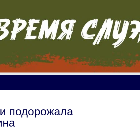
ти подорожала
ина