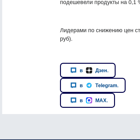
подешевели продукты на 0,1 
Лидерами по снижению цен ст
руб).
в
Дзен.
в
Telegram.
в
MAX.