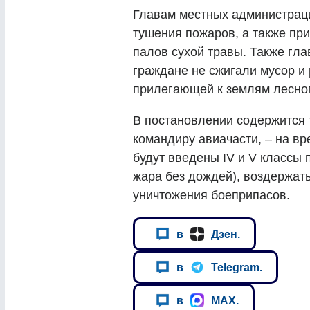
Главам местных администрац
тушения пожаров, а также п
палов сухой травы. Также гла
граждане не сжигали мусор и 
прилегающей к землям лесно
В постановлении содержится 
командиру авиачасти, – на вр
будут введены IV и V классы
жара без дождей), воздержать
уничтожения боеприпасов.
в
Дзен.
в
Telegram.
в
MAX.