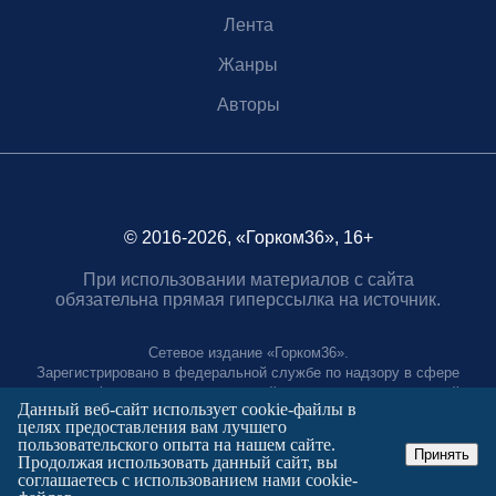
Лента
Жанры
Авторы
© 2016-2026, «Горком36», 16+
При использовании материалов с сайта
обязательна прямая гиперссылка на источник.
Сетевое издание «Горком36».
Зарегистрировано в федеральной службе по надзору в сфере
связи, информационных технологий и массовых коммуникаций.
Данный веб-сайт использует cookie-файлы в
Регистрационный номер ЭЛ № ФС77-88966 от 21 января 2025 г.
целях предоставления вам лучшего
Учредитель: Муниципальное автономное учреждение "Агентство
пользовательского опыта на нашем сайте.
городских коммуникаций"
Принять
Продолжая использовать данный сайт, вы
Главный редактор:
соглашаетесь с использованием нами cookie-
Полтаев Герман Вахаевич.