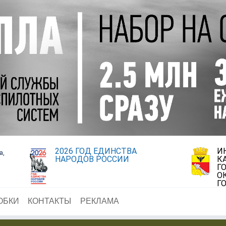
2026 ГОД ЕДИНСТВА
И
а,
НАРОДОВ РОССИИ
К
Г
О
Г
ОБКИ
КОНТАКТЫ
РЕКЛАМА