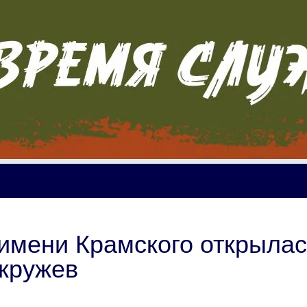
имени Крамского открыла
 кружев