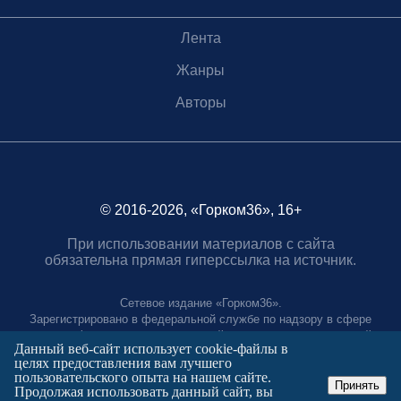
Лента
Жанры
Авторы
© 2016-2026, «Горком36», 16+
При использовании материалов с сайта
обязательна прямая гиперссылка на источник.
Сетевое издание «Горком36».
Зарегистрировано в федеральной службе по надзору в сфере
связи, информационных технологий и массовых коммуникаций.
Данный веб-сайт использует cookie-файлы в
Регистрационный номер ЭЛ № ФС77-88966 от 21 января 2025 г.
целях предоставления вам лучшего
Учредитель: Муниципальное автономное учреждение "Агентство
пользовательского опыта на нашем сайте.
городских коммуникаций"
Принять
Продолжая использовать данный сайт, вы
Главный редактор: