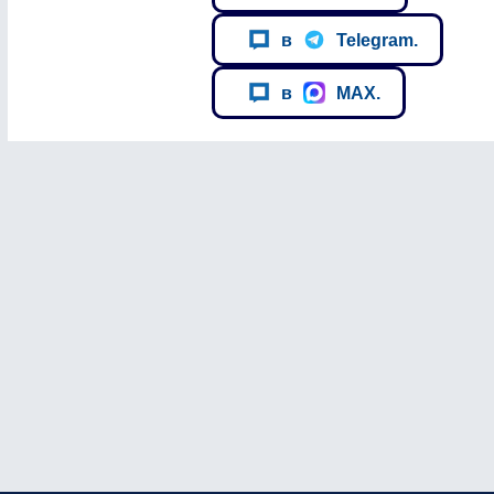
в
Telegram.
в
MAX.