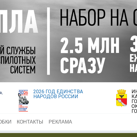
2026 ГОД ЕДИНСТВА
И
а,
НАРОДОВ РОССИИ
К
Г
О
Г
ОБКИ
КОНТАКТЫ
РЕКЛАМА