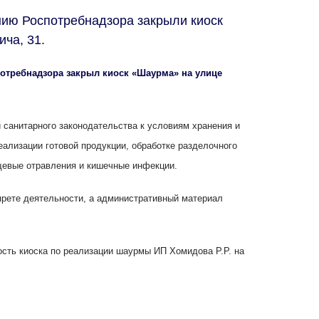
нию Роспотребнадзора закрыли киоск
ча, 31.
отребнадзора закрыл киоск «Шаурма» на улице
 санитарного законодательства к условиям хранения и
еализации готовой продукции, обработке разделочного
щевые отравления и кишечные инфекции.
прете деятельности, а административный материал
сть киоска по реализации шаурмы ИП Хомидова P.P. на