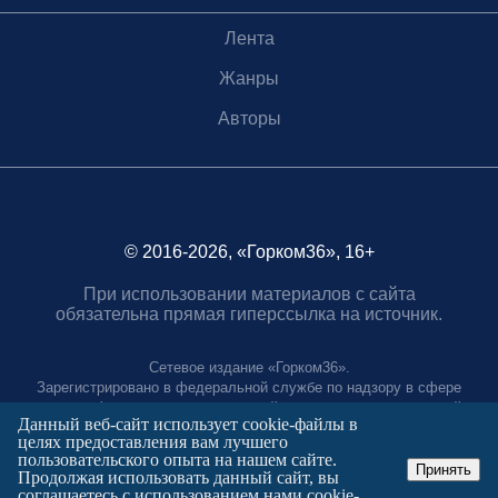
Лента
Жанры
Авторы
© 2016-2026, «Горком36», 16+
При использовании материалов с сайта
обязательна прямая гиперссылка на источник.
Сетевое издание «Горком36».
Зарегистрировано в федеральной службе по надзору в сфере
связи, информационных технологий и массовых коммуникаций.
Данный веб-сайт использует cookie-файлы в
Регистрационный номер ЭЛ № ФС77-88966 от 21 января 2025 г.
целях предоставления вам лучшего
Учредитель: Муниципальное автономное учреждение "Агентство
пользовательского опыта на нашем сайте.
городских коммуникаций"
Принять
Продолжая использовать данный сайт, вы
Главный редактор:
соглашаетесь с использованием нами cookie-