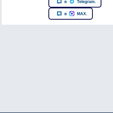
в
Telegram.
в
MAX.