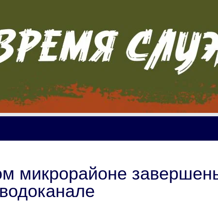
ом микрорайоне завершен
 водоканале