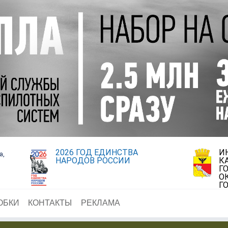
2026 ГОД ЕДИНСТВА
И
а,
НАРОДОВ РОССИИ
К
Г
О
Г
ОБКИ
КОНТАКТЫ
РЕКЛАМА