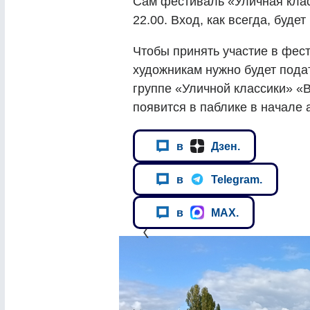
Сам фестиваль «Уличная класс
22.00. Вход, как всегда, буде
Чтобы принять участие в фес
художникам нужно будет пода
группе «Уличной классики» «
появится в паблике в начале 
в
Дзен.
в
Telegram.
в
MAX.