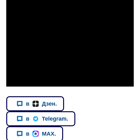
в
Дзен.
в
Telegram.
в
MAX.