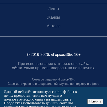
Лента
Жанры
Авторы
© 2016-2026, «Горком36», 16+
При использовании материалов с сайта
обязательна прямая гиперссылка на источник.
Сетевое издание «Горком36».
Зарегистрировано в федеральной службе по надзору в сфере
связи, информационных технологий и массовых коммуникаций.
Данный веб-сайт использует cookie-файлы в
Регистрационный номер ЭЛ № ФС77-88966 от 21 января 2025 г.
целях предоставления вам лучшего
Учредитель: Муниципальное автономное учреждение "Агентство
пользовательского опыта на нашем сайте.
городских коммуникаций"
Принять
Продолжая использовать данный сайт, вы
Главный редактор:
соглашаетесь с использованием нами cookie-