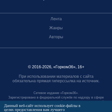
Лента
Жанры
Авторы
© 2016-2026, «Горком36», 16+
При использовании материалов с сайта
обязательна прямая гиперссылка на источник.
Сетевое издание «Горком36».
Зарегистрировано в федеральной службе по надзору в сфере
связи, информационных технологий и массовых коммуникаций.
Данный веб-сайт использует cookie-файлы в
Регистрационный номер ЭЛ № ФС77-88966 от 21 января 2025 г.
целях предоставления вам лучшего
Учредитель: Муниципальное автономное учреждение "Агентство