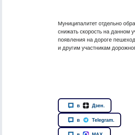
Муниципалитет отдельно обра
снижать скорость на данном у
появления на дороге пешеход
и другим участникам дорожно
в
Дзен.
в
Telegram.
в
MAX.