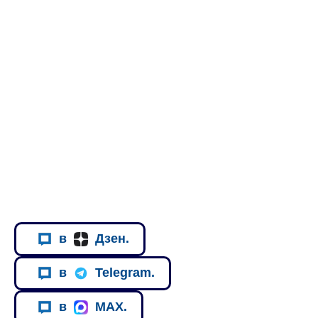
в
Дзен.
в
Telegram.
в
MAX.