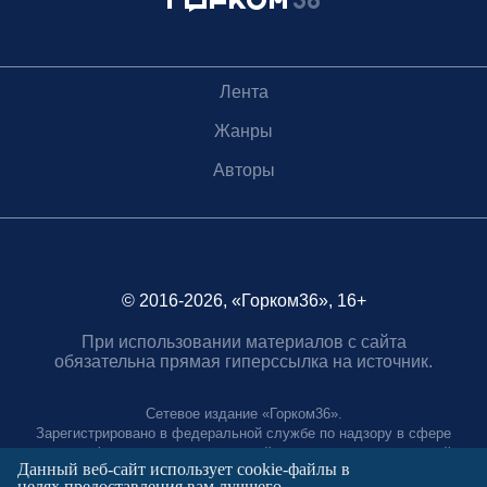
Лента
Жанры
Авторы
© 2016-2026, «Горком36», 16+
При использовании материалов с сайта
обязательна прямая гиперссылка на источник.
Сетевое издание «Горком36».
Зарегистрировано в федеральной службе по надзору в сфере
связи, информационных технологий и массовых коммуникаций.
Данный веб-сайт использует cookie-файлы в
Регистрационный номер ЭЛ № ФС77-88966 от 21 января 2025 г.
целях предоставления вам лучшего