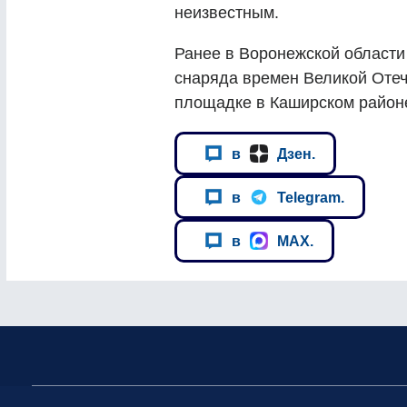
неизвестным.
Ранее в Воронежской области
снаряда времен Великой Оте
площадке в Каширском район
в
Дзен.
в
Telegram.
в
MAX.