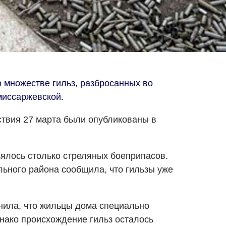
множестве гильз, разбросанных во
миссаржевской.
твия 27 марта были опубликованы в
зялось столько стреляных боеприпасов.
ьного района сообщила, что гильзы уже
ила, что жильцы дома специально
нако происхождение гильз осталось