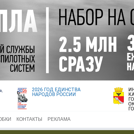
2026 ГОД ЕДИНСТВА
И
а,
НАРОДОВ РОССИИ
К
Г
О
Г
ОБКИ
КОНТАКТЫ
РЕКЛАМА