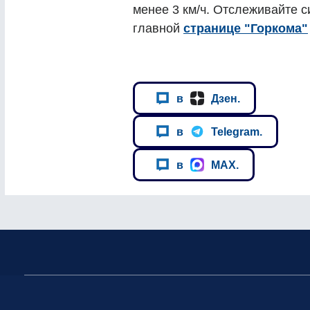
менее 3 км/ч. Отслеживайте с
главной
странице "Горкома"
в
Дзен.
в
Telegram.
в
MAX.