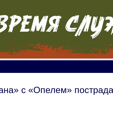
ана» с «Опелем» пострад