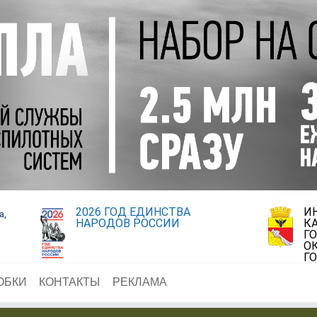
2026 ГОД ЕДИНСТВА
И
а,
НАРОДОВ РОССИИ
К
Г
О
Г
ОБКИ
КОНТАКТЫ
РЕКЛАМА